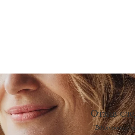
Отзив сле
"Вдъхновена, в