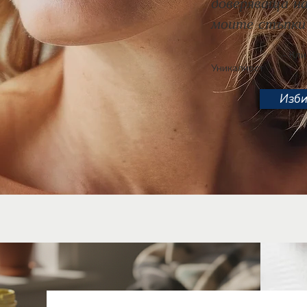
доверяваща на
моите стъпки 
- Клиентка,
Уникалност
Изби