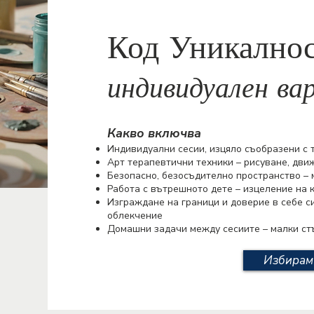
Код Уникалнос
индивидуален ва
Какво включва
Индивидуални сесии, изцяло съобразени с т
Арт терапевтични техники – рисуване, движ
Безопасно, безосъдително пространство – 
Работа с вътрешното дете – изцеление на 
Изграждане на граници и доверие в себе с
облекчение
Домашни задачи между сесиите – малки ст
Избирам 