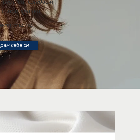
 себе си. Следвам
с мои крачки."
 след Код
рам себе си