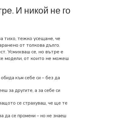
ре. И никой не го
ва тихо, тежко усещане, че
аранено от толкова дълго.
ст. Усмихваш се, но вътре е
се модели, от които не можеш
 обида към себе си – без да
еш за другите, а за себе си
защото се страхуваш, че ще те
а да се промени – но не знаеш