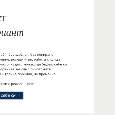
т –
риант
еб – без шаблон, без копиране
ение, ролеви игри, работа с конци
място, където можеш да бъдеш себе си
корените, не само симптомите
и – трайна промяна, не временно
ъпки с реален ефект
себе си