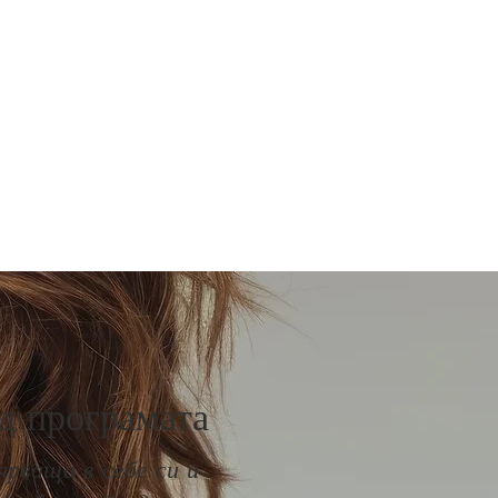
д програмата
ярваща в себе си и