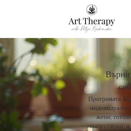
Върни 
себ
Програмата Ко
индивидуална 
жени, готови
съществуват и 