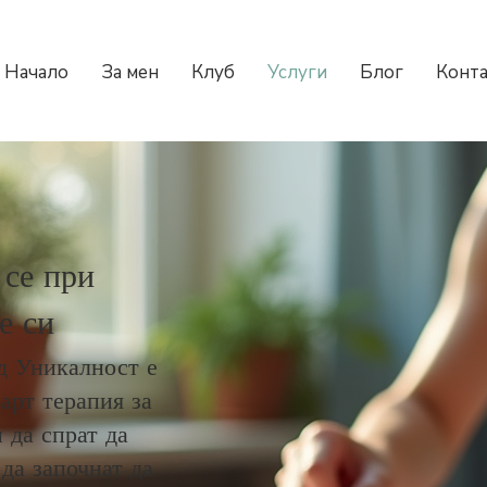
Начало
За мен
Клуб
Услуги
Блог
Конт
се при
е си
д Уникалност е
арт терапия за
 да спрат да
да започнат да