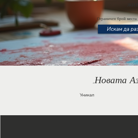
жив
Ограничен брой места 
Искам да ра
Новата Аз
„
- Клие
Уникал