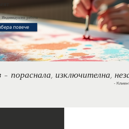
еят.
· Индивидуална работа
збера повече
 – пораснала, изключителна, нез
нтка, завършил