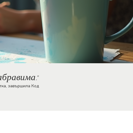
абравима.
"
а Код