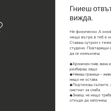
Гниеш отвът
вижда.
?
​Не физически. А оно
нещо вътре в теб е н
Ставаш сутрин с теже
студено. Повтарящи 
да се измъкнеш.
◆Хроничен гняв, вина и
разбираш защо
◆Нямаш граници – живе
нищо не остава
◆Подтискаш сълзите, 
сметнат за слаба
◆Знаеш, че нещо трябв
откъде да започнеш