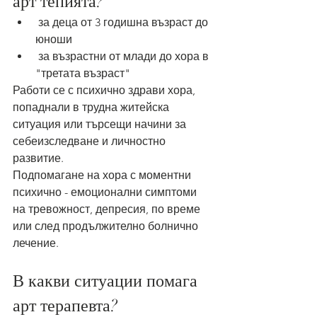
арт тепията?
 за деца от 3 годишна възраст до 
юноши
 за възрастни от млади до хора в 
"третата възраст"
Работи се с психично здрави хора, 
попаднали в трудна житейска 
ситуация или търсещи начини за 
себеизследване и личностно 
развитие.
Подпомагане на хора с моментни 
психично - емоционални симптоми 
на тревожност, депресия, по време 
или след продължително болнично 
лечение.
В какви ситуации помага 
арт терапевта?